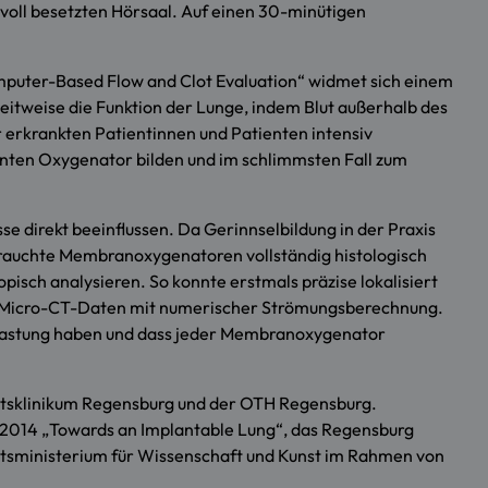
m voll besetzten Hörsaal. Auf einen 30-minütigen
mputer-Based Flow and Clot Evaluation“ widmet sich einem
tweise die Funktion der Lunge, indem Blut außerhalb des
erkrankten Patientinnen und Patienten intensiv
annten Oxygenator bilden und im schlimmsten Fall zum
e direkt beeinflussen. Da Gerinnselbildung in der Praxis
gebrauchte Membranoxygenatoren vollständig histologisch
pisch analysieren. So konnte erstmals präzise lokalisiert
de Micro-CT-Daten mit numerischer Strömungsberechnung.
-Belastung haben und dass jeder Membranoxygenator
ätsklinikum Regensburg und der OTH Regensburg.
2014 „Towards an Implantable Lung“, das Regensburg
atsministerium für Wissenschaft und Kunst im Rahmen von