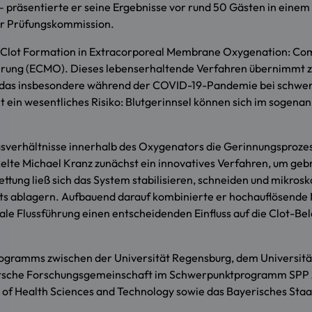
 – präsentierte er seine Ergebnisse vor rund 50 Gästen in eine
der Prüfungskommission.
ced Clot Formation in Extracorporeal Membrane Oxygenation: Co
ung (ECMO). Dieses lebenserhaltende Verfahren übernimmt zei
n, das insbesondere während der COVID-19-Pandemie bei schwer 
t ein wesentliches Risiko: Blutgerinnsel können sich im sogen
sverhältnisse innerhalb des Oxygenators die Gerinnungsprozess
wickelte Michael Kranz zunächst ein innovatives Verfahren, um 
tung ließ sich das System stabilisieren, schneiden und mikrosko
räts ablagern. Aufbauend darauf kombinierte er hochauflösen
okale Flussführung einen entscheidenden Einfluss auf die Clot
ogramms zwischen der Universität Regensburg, dem Universit
eutsche Forschungsgemeinschaft im Schwerpunktprogramm SPP 
 of Health Sciences and Technology sowie das Bayerisches Sta