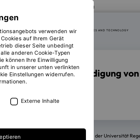
Zur Website der OTH Regensburg
ungen
mationsangebots verwenden wir
RESEARCH CENTER OF HEALTH SCIENCES AND TECHNOLOGY
 Cookies auf Ihrem Gerät
trieb dieser Seite unbedingt
ür alle anderen Cookie-Typen
ie können Ihre Einwilligung
unft in unserer unten verlinkten
Promotionsverteidigung von 
ie Einstellungen widerrufen.
ormationen.
Regensburg
03.03.2026
Externe Inhalte
Michael Kranz hat seine Promotion an der Universität Reg
eptieren