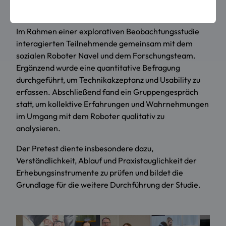
Untersuchung der Mensch-Roboter-Interaktion.
Im Rahmen einer explorativen Beobachtungsstudie
interagierten Teilnehmende gemeinsam mit dem
sozialen Roboter Navel und dem Forschungsteam.
Ergänzend wurde eine quantitative Befragung
durchgeführt, um Technikakzeptanz und Usability zu
erfassen. Abschließend fand ein Gruppengespräch
statt, um kollektive Erfahrungen und Wahrnehmungen
im Umgang mit dem Roboter qualitativ zu
analysieren.
Der Pretest diente insbesondere dazu,
Verständlichkeit, Ablauf und Praxistauglichkeit der
Erhebungsinstrumente zu prüfen und bildet die
Grundlage für die weitere Durchführung der Studie.