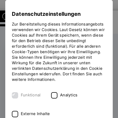
Zur Website der OTH Regensburg
Datenschutzeinstellungen
Zur Bereitstellung dieses Informationsangebots
RESEARCH CENTER OF
HEALTH SCIENCES AND
verwenden wir Cookies. Laut Gesetz können wir
TECHNOLOGY
Cookies auf Ihrem Gerät speichern, wenn diese
für den Betrieb dieser Seite unbedingt
erforderlich sind (funktional). Für alle anderen
Cookie-Typen benötigen wir Ihre Einwilligung.
Sie können Ihre Einwilligung jederzeit mit
KI TRIFFT MEDIZIN
Wirkung für die Zukunft in unserer unten
verlinkten Datenschutzerklärung in den Cookie
OpenMIBOOD auf der
Einstellungen widerrufen. Dort finden Sie auch
Weltbühne der
weitere Informationen.
Computer Vision
Funktional
Analytics
21.07.2025
Mit der ausgezeichnet
bewerteten Publikation „OpenMIBOOD“
Externe Inhalte
war das ReMIC-Labor der OTH Regensburg