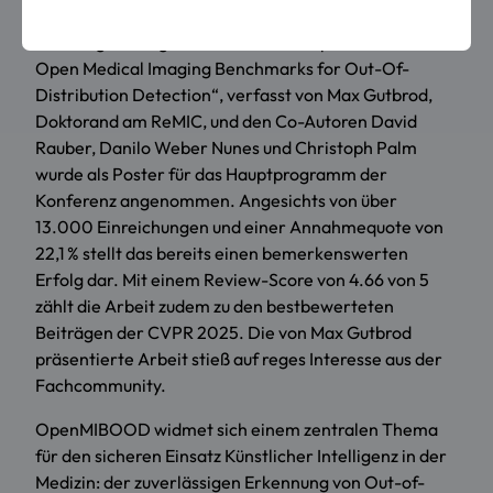
Regensburg Medical Image Computing (ReMIC) der
OTH Regensburg: Die Publikation „OpenMIBOOD:
Open Medical Imaging Benchmarks for Out-Of-
Distribution Detection“, verfasst von Max Gutbrod,
Doktorand am ReMIC, und den Co-Autoren David
Rauber, Danilo Weber Nunes und Christoph Palm
wurde als Poster für das Hauptprogramm der
Konferenz angenommen. Angesichts von über
13.000 Einreichungen und einer Annahmequote von
22,1 % stellt das bereits einen bemerkenswerten
Erfolg dar. Mit einem Review-Score von 4.66 von 5
zählt die Arbeit zudem zu den bestbewerteten
Beiträgen der CVPR 2025. Die von Max Gutbrod
präsentierte Arbeit stieß auf reges Interesse aus der
Fachcommunity.
OpenMIBOOD widmet sich einem zentralen Thema
für den sicheren Einsatz Künstlicher Intelligenz in der
Medizin: der zuverlässigen Erkennung von Out-of-