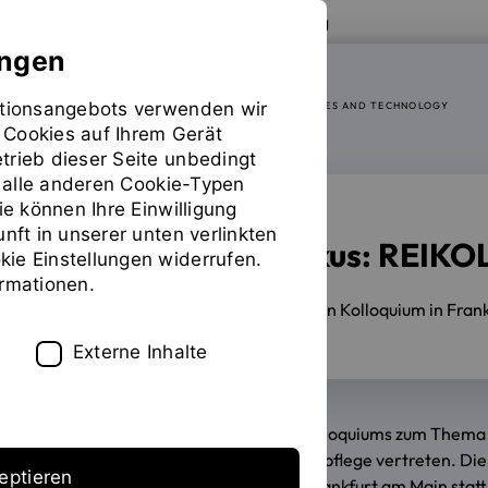
Zur Website der OTH Regensburg
ungen
mationsangebots verwenden wir
RESEARCH CENTER OF HEALTH SCIENCES AND TECHNOLOGY
 Cookies auf Ihrem Gerät
trieb dieser Seite unbedingt
ür alle anderen Cookie-Typen
ie können Ihre Einwilligung
unft in unserer unten verlinkten
Einsamkeit im Fokus: REIKO
ie Einstellungen widerrufen.
ormationen.
06.05.2025
Beim interdisziplinären Kolloquium in Fra
Externe Inhalte
Im Rahmen des ersten Forschungskolloquiums zum Thema "
durch Kommunikation in der Langzeitpflege vertreten. Die
eptieren
Institut für Sozialpädagogik (ISS) in Frankfurt am Main st