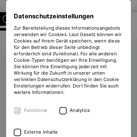
Zur Website der OTH Regensburg
Datenschutzeinstellungen
Zur Bereitstellung dieses Informationsangebots
RESEARCH CENTER OF
HEALTH SCIENCES AND
verwenden wir Cookies. Laut Gesetz können wir
TECHNOLOGY
Cookies auf Ihrem Gerät speichern, wenn diese
für den Betrieb dieser Seite unbedingt
erforderlich sind (funktional). Für alle anderen
Cookie-Typen benötigen wir Ihre Einwilligung.
Sie können Ihre Einwilligung jederzeit mit
Digitale Verbundenheit
Wirkung für die Zukunft in unserer unten
verlinkten Datenschutzerklärung in den Cookie
im Alter – REIKOLA-
Einstellungen widerrufen. Dort finden Sie auch
Poster mit „Komp“ auf
weitere Informationen.
der 9. TEG-Tagung
Funktional
Analytics
vorgestellt
13.06.2025
Externe Inhalte