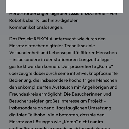
Politik über konkrete Einsatzmöglichkeiten und
Herausforderungen digitaler Assistenzsysteme – von
Robotik über KI bis hin zu digitalen
Kommunikationslösungen.
Das Projekt REIKOLA untersucht, wie durch den
Einsatz einfacher digitaler Technik soziale
Verbundenheit und Lebensqualität älterer Menschen
– insbesondere in der stationären Langzeitpflege –
gestärkt werden können. Der präsentierte „Komp“
überzeugte dabei durch seine intuitive, knopfbasierte
Bedienung, die insbesondere hochaltrigen Menschen
den unkomplizierten Austausch mit Angehörigen und
Freundeskreis ermöglicht. Die Besucherinnen und
Besucher zeigten großes Interesse am Projekt –
insbesondere an der alltagstauglichen Umsetzung
digitaler Teilhabe. Viele betonten, dass sie den
Einsatz von Lösungen wie „Komp“ nicht nur im
stationären, sondern gerade auch im ambulanten